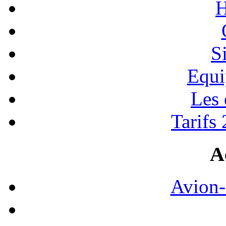
H
S
Equi
Les
Tarifs
A
Avion-